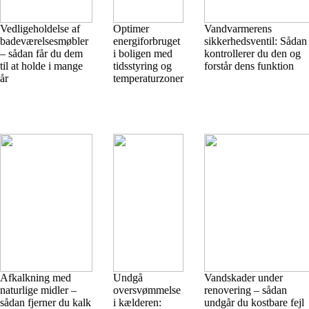
Vedligeholdelse af
Optimer
Vandvarmerens
badeværelsesmøbler
energiforbruget
sikkerhedsventil: Sådan
– sådan får du dem
i boligen med
kontrollerer du den og
til at holde i mange
tidsstyring og
forstår dens funktion
år
temperaturzoner
Afkalkning med
Undgå
Vandskader under
naturlige midler –
oversvømmelse
renovering – sådan
sådan fjerner du kalk
i kælderen:
undgår du kostbare fejl