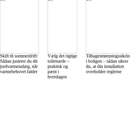
Skift til sommerdrift:
Vælg det rigtige
Tilbagestrømningssikri
Sådan justerer du dit
toiletsæde –
i boligen – sådan sikrer
jordvarmeanlæg, når
praktisk og
du, at din installation
varmebehovet falder
pænt i
overholder reglerne
hverdagen