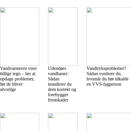
Vandvarmeren viser
Udendørs
Vandtryksproblemer?
tidlige tegn – lær at
vandhaner:
Sådan vurderer du,
opdage problemer,
Sådan
hvornår du bør tilkalde
før de bliver
installerer du
en VVS-fagperson
alvorlige
dem korrekt og
forebygger
frostskader