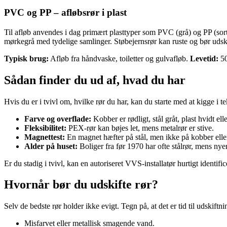
PVC og PP – afløbsrør i plast
Til afløb anvendes i dag primært plasttyper som PVC (grå) og PP (sort)
mørkegrå med tydelige samlinger. Støbejernsrør kan ruste og bør udskif
Typisk brug:
Afløb fra håndvaske, toiletter og gulvafløb.
Levetid:
50
Sådan finder du ud af, hvad du har
Hvis du er i tvivl om, hvilke rør du har, kan du starte med at kigge
Farve og overflade:
Kobber er rødligt, stål gråt, plast hvidt elle
Fleksibilitet:
PEX-rør kan bøjes let, mens metalrør er stive.
Magnettest:
En magnet hæfter på stål, men ikke på kobber eller
Alder på huset:
Boliger fra før 1970 har ofte stålrør, mens ny
Er du stadig i tvivl, kan en autoriseret VVS-installatør hurtigt identific
Hvornår bør du udskifte rør?
Selv de bedste rør holder ikke evigt. Tegn på, at det er tid til udskiftn
Misfarvet eller metallisk smagende vand.