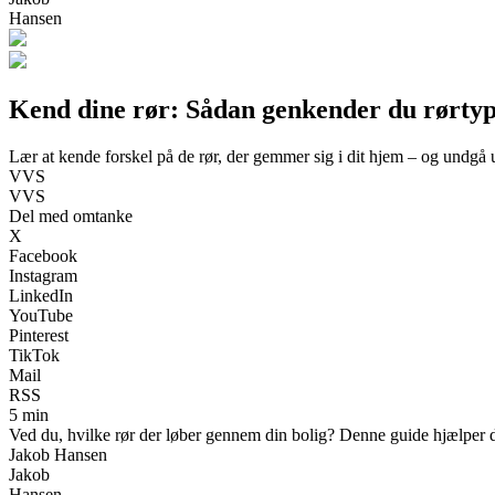
Hansen
Kend dine rør: Sådan genkender du rørtype
Lær at kende forskel på de rør, der gemmer sig i dit hjem – og undgå 
VVS
VVS
Del med omtanke
X
Facebook
Instagram
LinkedIn
YouTube
Pinterest
TikTok
Mail
RSS
5 min
Ved du, hvilke rør der løber gennem din bolig? Denne guide hjælper di
Jakob Hansen
Jakob
Hansen