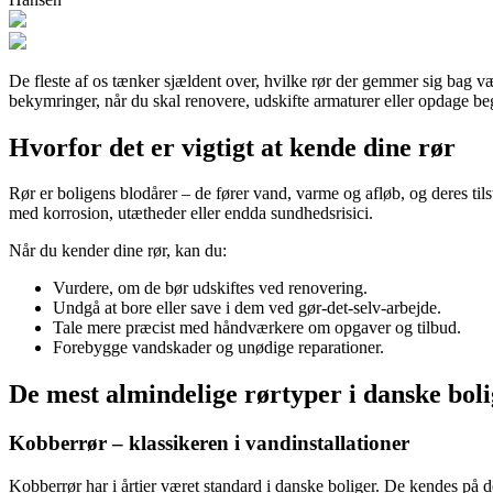
De fleste af os tænker sjældent over, hvilke rør der gemmer sig bag v
bekymringer, når du skal renovere, udskifte armaturer eller opdage b
Hvorfor det er vigtigt at kende dine rør
Rør er boligens blodårer – de fører vand, varme og afløb, og deres til
med korrosion, utætheder eller endda sundhedsrisici.
Når du kender dine rør, kan du:
Vurdere, om de bør udskiftes ved renovering.
Undgå at bore eller save i dem ved gør-det-selv-arbejde.
Tale mere præcist med håndværkere om opgaver og tilbud.
Forebygge vandskader og unødige reparationer.
De mest almindelige rørtyper i danske bol
Kobberrør – klassikeren i vandinstallationer
Kobberrør har i årtier været standard i danske boliger. De kendes på 