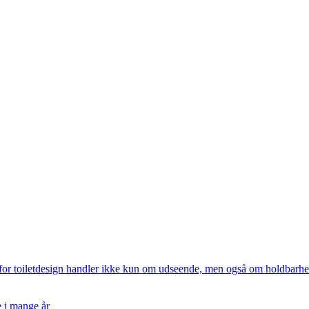
n for toiletdesign handler ikke kun om udseende, men også om holdbar
e i mange år