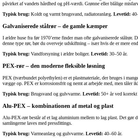
påvirket af vandets hårdhed og pH-værdi. Grønne eller blålige misfa
Typisk brug:
Koldt og varmt brugsvand, radiatoranlæg.
Levetid:
40–
Galvaniserede stålrør – de gamle kæmper
I ældre huse fra før 1970’erne finder man ofte galvaniserede stålrør. 
denne type rør, bør du overveje udskiftning – især hvis de er mere en
Typisk brug:
Vandforsyning i ældre boliger.
Levetid:
30–50 år.
PEX-rør – den moderne fleksible løsning
PEX (tværbundet polyethylen) er et plastmateriale, der bruges i mange n
vægge op. PEX er korrosionsfrit og nemt at arbejde med, men tåler ikk
Typisk brug:
Brugsvand og gulvvarme.
Levetid:
50+ år ved korrekt i
Alu-PEX – kombinationen af metal og plast
Alu-PEX-rør består af et lag aluminium mellem to lag plast. Det gør de
samlingerne laves med pressfittings.
Typisk brug:
Varmeanlæg og gulvvarme.
Levetid:
40–60 år.