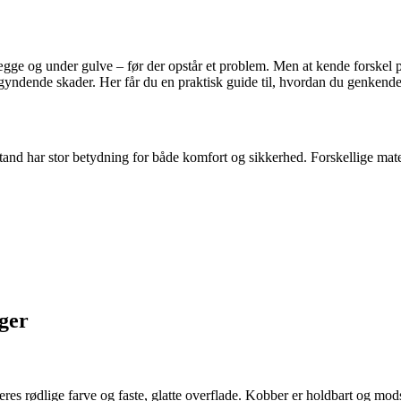
ægge og under gulve – før der opstår et problem. Men at kende forskel p
egyndende skader. Her får du en praktisk guide til, hvordan du genken
stand har stor betydning for både komfort og sikkerhed. Forskellige mate
iger
deres rødlige farve og faste, glatte overflade. Kobber er holdbart og mo