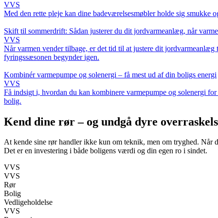
VVS
Med den rette pleje kan dine badeværelsesmøbler holde sig smukke og f
Skift til sommerdrift: Sådan justerer du dit jordvarmeanlæg, når varm
VVS
Når varmen vender tilbage, er det tid til at justere dit jordvarmeanlæg
fyringssæsonen begynder igen.
Kombinér varmepumpe og solenergi – få mest ud af din boligs energi
VVS
Få indsigt i, hvordan du kan kombinere varmepumpe og solenergi for at
bolig.
Kend dine rør – og undgå dyre overraskel
At kende sine rør handler ikke kun om teknik, men om tryghed. Når d
Det er en investering i både boligens værdi og din egen ro i sindet.
VVS
VVS
Rør
Bolig
Vedligeholdelse
VVS