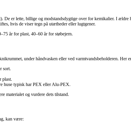
. De er lette, billige og modstandsdygtige over for kemikalier. I ældre
tes, hvis de viser tegn på utætheder eller lugtgener.
–75 år for plast, 40–60 år for støbejern.
 i teknikrummet, under håndvasken eller ved varmtvandsbeholderen. Her e
r sort.
 plast.
ere huse typisk har PEX eller Alu-PEX.
ere materialet og vurdere dets tilstand.
ing, kan være: