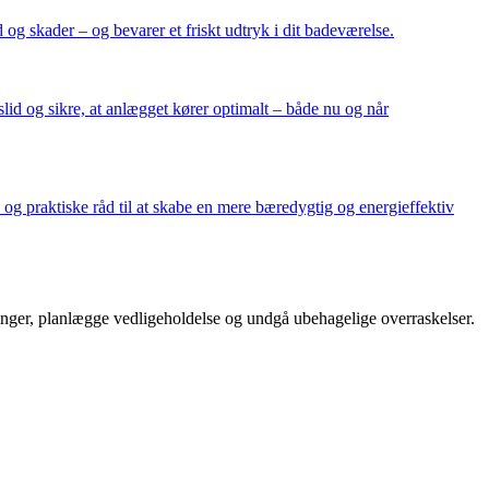
g skader – og bevarer et friskt udtryk i dit badeværelse.
 slid og sikre, at anlægget kører optimalt – både nu og når
og praktiske råd til at skabe en mere bæredygtig og energieffektiv
nger, planlægge vedligeholdelse og undgå ubehagelige overraskelser.