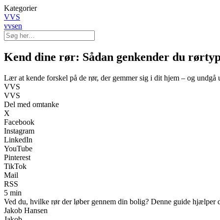
Kategorier
VVS
vvsen
Kend dine rør: Sådan genkender du rørtype
Lær at kende forskel på de rør, der gemmer sig i dit hjem – og undgå 
VVS
VVS
Del med omtanke
X
Facebook
Instagram
LinkedIn
YouTube
Pinterest
TikTok
Mail
RSS
5 min
Ved du, hvilke rør der løber gennem din bolig? Denne guide hjælper di
Jakob Hansen
Jakob