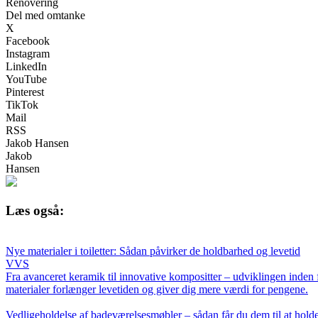
Renovering
Del med omtanke
X
Facebook
Instagram
LinkedIn
YouTube
Pinterest
TikTok
Mail
RSS
Jakob Hansen
Jakob
Hansen
Læs også:
Nye materialer i toiletter: Sådan påvirker de holdbarhed og levetid
VVS
Fra avanceret keramik til innovative kompositter – udviklingen inde
materialer forlænger levetiden og giver dig mere værdi for pengene.
Vedligeholdelse af badeværelsesmøbler – sådan får du dem til at hold