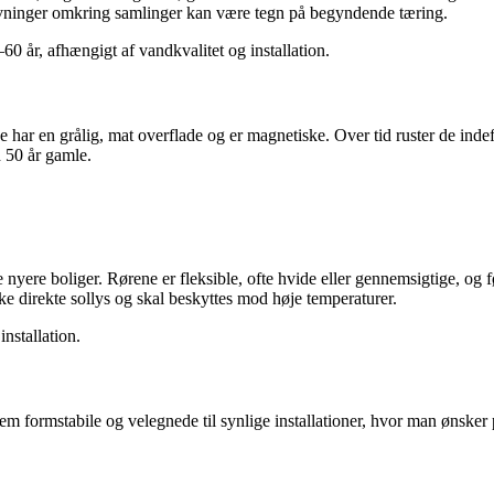
rvninger omkring samlinger kan være tegn på begyndende tæring.
60 år, afhængigt af vandkvalitet og installation.
De har en grålig, mat overflade og er magnetiske. Over tid ruster de ind
d 50 år gamle.
yere boliger. Rørene er fleksible, ofte hvide eller gennemsigtige, og fø
e direkte sollys og skal beskyttes mod høje temperaturer.
nstallation.
m formstabile og velegnede til synlige installationer, hvor man ønsker p