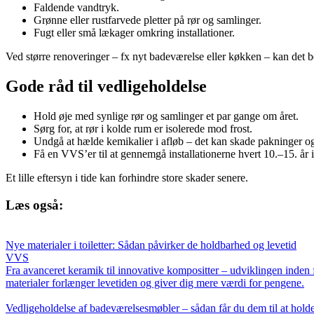
Faldende vandtryk.
Grønne eller rustfarvede pletter på rør og samlinger.
Fugt eller små lækager omkring installationer.
Ved større renoveringer – fx nyt badeværelse eller køkken – kan det be
Gode råd til vedligeholdelse
Hold øje med synlige rør og samlinger et par gange om året.
Sørg for, at rør i kolde rum er isolerede mod frost.
Undgå at hælde kemikalier i afløb – det kan skade pakninger og
Få en VVS’er til at gennemgå installationerne hvert 10.–15. år i
Et lille eftersyn i tide kan forhindre store skader senere.
Læs også:
Nye materialer i toiletter: Sådan påvirker de holdbarhed og levetid
VVS
Fra avanceret keramik til innovative kompositter – udviklingen inde
materialer forlænger levetiden og giver dig mere værdi for pengene.
Vedligeholdelse af badeværelsesmøbler – sådan får du dem til at hold