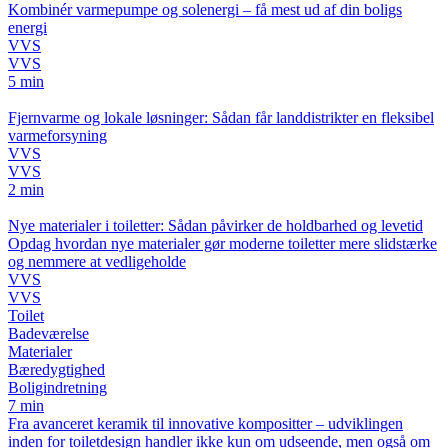
Kombinér varmepumpe og solenergi – få mest ud af din boligs
energi
VVS
VVS
5 min
Fjernvarme og lokale løsninger: Sådan får landdistrikter en fleksibel
varmeforsyning
VVS
VVS
2 min
Nye materialer i toiletter: Sådan påvirker de holdbarhed og levetid
Opdag hvordan nye materialer gør moderne toiletter mere slidstærke
og nemmere at vedligeholde
VVS
VVS
Toilet
Badeværelse
Materialer
Bæredygtighed
Boligindretning
7 min
Fra avanceret keramik til innovative kompositter – udviklingen
inden for toiletdesign handler ikke kun om udseende, men også om