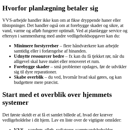
Hvorfor planlægning betaler sig
VVS-arbejde handler ikke kun om at fikse dryppende haner eller
tilstopninger. Det handler også om at forebygge skader og sikre, at
vand, varme og afløb fungerer optimalt. Ved at planlægge service og
eftersyn i sammenhæng med andre vedligeholdsopgaver kan du:
Minimere forstyrrelser
– flere håndværkere kan arbejde
samtidig eller i forlængelse af hinanden.
Udnytte ressourcer bedre
– fx kan du få tjekket rør, når du
alligevel skal have malet eller renoveret et rum.
Forebygge skader
– små problemer opdages, før de udvikler
sig til dyre reparationer.
Skabe overblik
– du ved, hvornår hvad skal gøres, og kan
budgettere mere præcist.
Start med et overblik over hjemmets
systemer
Det første skridt er at få et samlet billede af, hvad der kræver
vedligeholdelse i dit hjem. Lav en liste over de vigtigste områder:
VVS
– vandrør, afløb, radiatorer, varmtvandsbeholder,