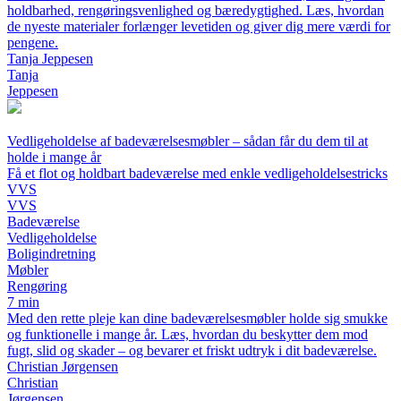
holdbarhed, rengøringsvenlighed og bæredygtighed. Læs, hvordan
de nyeste materialer forlænger levetiden og giver dig mere værdi for
pengene.
Tanja Jeppesen
Tanja
Jeppesen
Vedligeholdelse af badeværelsesmøbler – sådan får du dem til at
holde i mange år
Få et flot og holdbart badeværelse med enkle vedligeholdelsestricks
VVS
VVS
Badeværelse
Vedligeholdelse
Boligindretning
Møbler
Rengøring
7 min
Med den rette pleje kan dine badeværelsesmøbler holde sig smukke
og funktionelle i mange år. Læs, hvordan du beskytter dem mod
fugt, slid og skader – og bevarer et friskt udtryk i dit badeværelse.
Christian Jørgensen
Christian
Jørgensen