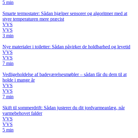
5 min
Smarte termostater: Sådan hjælper sensorer og algoritmer med at
styre temperaturen mere præcist
VVS
VVS
3 min
Nye materialer i toiletter: Sådan påvirker de holdbarhed og levetid
VVS
VVS
7 min
Vedligeholdelse af badeværelsesmøbler – sådan får du dem til at
holde i mange år
VVS
VVS
7 min
Skift til sommerdrift: Sådan justerer du dit jordvarmeanlæg, når
varmebehovet falder
VVS
VVS
5 min