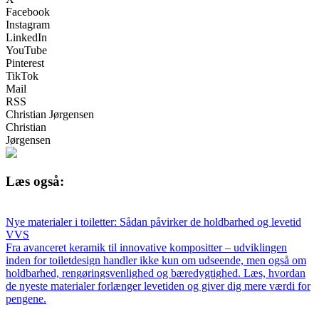
Facebook
Instagram
LinkedIn
YouTube
Pinterest
TikTok
Mail
RSS
Christian Jørgensen
Christian
Jørgensen
Læs også:
Nye materialer i toiletter: Sådan påvirker de holdbarhed og levetid
VVS
Fra avanceret keramik til innovative kompositter – udviklingen
inden for toiletdesign handler ikke kun om udseende, men også om
holdbarhed, rengøringsvenlighed og bæredygtighed. Læs, hvordan
de nyeste materialer forlænger levetiden og giver dig mere værdi for
pengene.