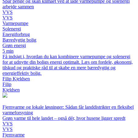
Spar penge og skån klimaet ved at lade varmepumpe og solenergi
arbejde sammen
VVS
VVS
Varmepumpe
Solenergi
Energiforbrug
Bæredygtig bolig
Grøn energi
5 min
Få indsigt i, hvordan du kan kombinere varmepumpe og solenergi
for at udnytte din boligs energi optimalt. Læs om fordele, økonomi,
tilskud og praktiske råd til at skabe en mere bæredygtig og
energieffektiv bolig.
Filip Kjeldsen
Filip
Kjeldsen
Fjernvarme og lokale løsninger: Sådan får landdistrikter en fleksibel
varmeforsyning
Grøn varme til hele landet – også dér, hvor husene ligger spredt
VVS
VVS
Fjernvarme