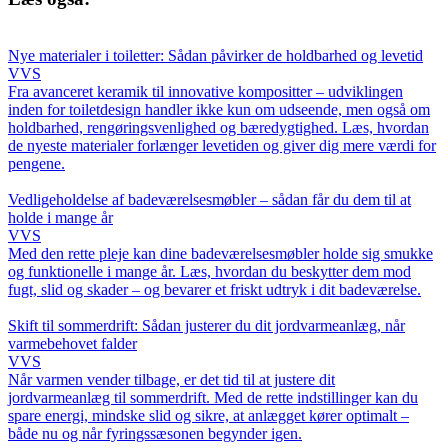
Nye materialer i toiletter: Sådan påvirker de holdbarhed og levetid
VVS
Fra avanceret keramik til innovative kompositter – udviklingen
inden for toiletdesign handler ikke kun om udseende, men også om
holdbarhed, rengøringsvenlighed og bæredygtighed. Læs, hvordan
de nyeste materialer forlænger levetiden og giver dig mere værdi for
pengene.
Vedligeholdelse af badeværelsesmøbler – sådan får du dem til at
holde i mange år
VVS
Med den rette pleje kan dine badeværelsesmøbler holde sig smukke
og funktionelle i mange år. Læs, hvordan du beskytter dem mod
fugt, slid og skader – og bevarer et friskt udtryk i dit badeværelse.
Skift til sommerdrift: Sådan justerer du dit jordvarmeanlæg, når
varmebehovet falder
VVS
Når varmen vender tilbage, er det tid til at justere dit
jordvarmeanlæg til sommerdrift. Med de rette indstillinger kan du
spare energi, mindske slid og sikre, at anlægget kører optimalt –
både nu og når fyringssæsonen begynder igen.