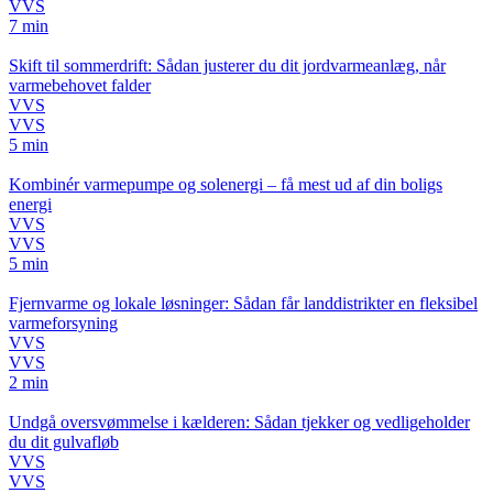
VVS
7 min
Skift til sommerdrift: Sådan justerer du dit jordvarmeanlæg, når
varmebehovet falder
VVS
VVS
5 min
Kombinér varmepumpe og solenergi – få mest ud af din boligs
energi
VVS
VVS
5 min
Fjernvarme og lokale løsninger: Sådan får landdistrikter en fleksibel
varmeforsyning
VVS
VVS
2 min
Undgå oversvømmelse i kælderen: Sådan tjekker og vedligeholder
du dit gulvafløb
VVS
VVS