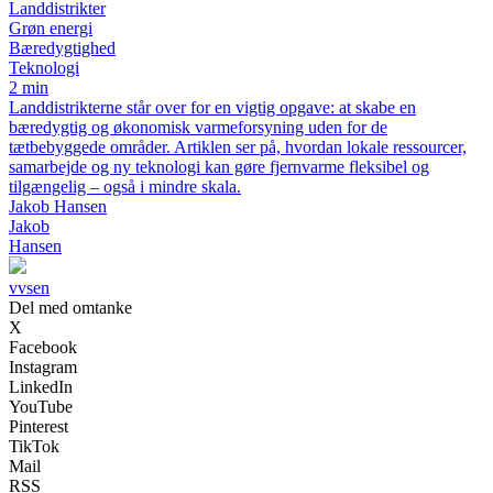
Landdistrikter
Grøn energi
Bæredygtighed
Teknologi
2 min
Landdistrikterne står over for en vigtig opgave: at skabe en
bæredygtig og økonomisk varmeforsyning uden for de
tætbebyggede områder. Artiklen ser på, hvordan lokale ressourcer,
samarbejde og ny teknologi kan gøre fjernvarme fleksibel og
tilgængelig – også i mindre skala.
Jakob Hansen
Jakob
Hansen
vvsen
Del med omtanke
X
Facebook
Instagram
LinkedIn
YouTube
Pinterest
TikTok
Mail
RSS