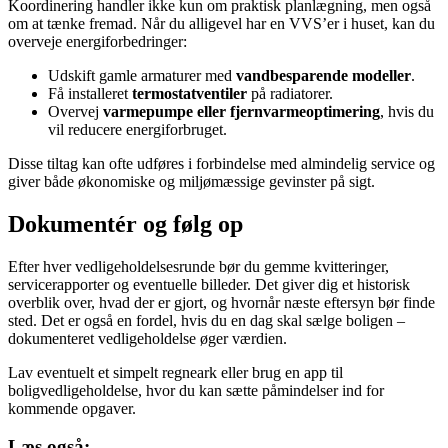
Koordinering handler ikke kun om praktisk planlægning, men også
om at tænke fremad. Når du alligevel har en VVS’er i huset, kan du
overveje energiforbedringer:
Udskift gamle armaturer med
vandbesparende modeller
.
Få installeret
termostatventiler
på radiatorer.
Overvej
varmepumpe eller fjernvarmeoptimering
, hvis du
vil reducere energiforbruget.
Disse tiltag kan ofte udføres i forbindelse med almindelig service og
giver både økonomiske og miljømæssige gevinster på sigt.
Dokumentér og følg op
Efter hver vedligeholdelsesrunde bør du gemme kvitteringer,
servicerapporter og eventuelle billeder. Det giver dig et historisk
overblik over, hvad der er gjort, og hvornår næste eftersyn bør finde
sted. Det er også en fordel, hvis du en dag skal sælge boligen –
dokumenteret vedligeholdelse øger værdien.
Lav eventuelt et simpelt regneark eller brug en app til
boligvedligeholdelse, hvor du kan sætte påmindelser ind for
kommende opgaver.
Læs også: