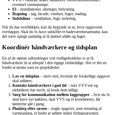
eventuel varmepumpe.
El
– installationer, sikringer, belysning.
Bygning
– tag, facade, vinduer, fuger, maling.
Indeklima
– ventilation, fugt, isolering.
Når du har overblikket, kan du begynde at se, hvor opgaverne
overlapper. Skal du fx have udskiftet et badeværelsesarmatur, kan
det være oplagt samtidig at få tjekket afløb og fuger.
Koordinér håndværkere og tidsplan
En af de største udfordringer ved vedligeholdelse er at få
håndværkere til at arbejde i den rigtige rækkefølge. Her er det en
fordel at tænke som en projektleder:
Lav en tidsplan
– skriv ned, hvornår de forskellige opgaver
skal udføres.
Kontakt håndværkere i god tid
– især VVS’ere og
elektrikere har travlt, så book dem tidligt.
Sørg for kommunikation mellem faggrupper
– hvis du fx
skal have nyt køkken, skal VVS og el koordineres, før
tømrerne går i gang.
Planlæg efter sæson
– nogle opgaver, som rensning af
varmeanlæg, er bedst at udføre inden fyringssæsonen.