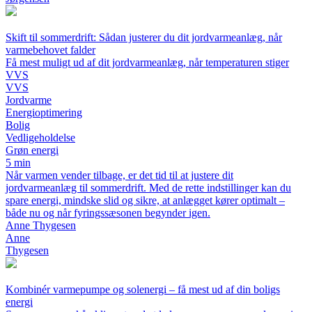
Skift til sommerdrift: Sådan justerer du dit jordvarmeanlæg, når
varmebehovet falder
Få mest muligt ud af dit jordvarmeanlæg, når temperaturen stiger
VVS
VVS
Jordvarme
Energioptimering
Bolig
Vedligeholdelse
Grøn energi
5 min
Når varmen vender tilbage, er det tid til at justere dit
jordvarmeanlæg til sommerdrift. Med de rette indstillinger kan du
spare energi, mindske slid og sikre, at anlægget kører optimalt –
både nu og når fyringssæsonen begynder igen.
Anne Thygesen
Anne
Thygesen
Kombinér varmepumpe og solenergi – få mest ud af din boligs
energi