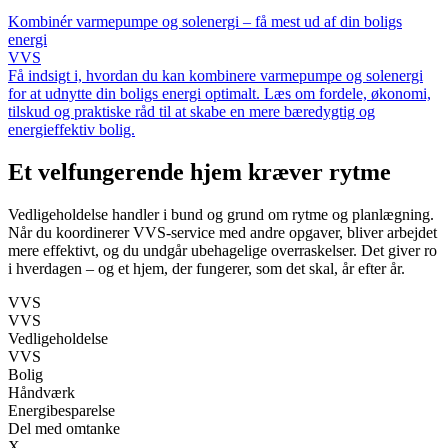
Kombinér varmepumpe og solenergi – få mest ud af din boligs
energi
VVS
Få indsigt i, hvordan du kan kombinere varmepumpe og solenergi
for at udnytte din boligs energi optimalt. Læs om fordele, økonomi,
tilskud og praktiske råd til at skabe en mere bæredygtig og
energieffektiv bolig.
Et velfungerende hjem kræver rytme
Vedligeholdelse handler i bund og grund om rytme og planlægning.
Når du koordinerer VVS-service med andre opgaver, bliver arbejdet
mere effektivt, og du undgår ubehagelige overraskelser. Det giver ro
i hverdagen – og et hjem, der fungerer, som det skal, år efter år.
VVS
VVS
Vedligeholdelse
VVS
Bolig
Håndværk
Energibesparelse
Del med omtanke
X