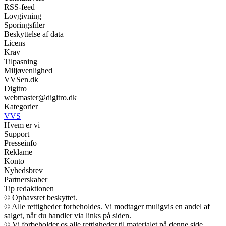
RSS-feed
Lovgivning
Sporingsfiler
Beskyttelse af data
Licens
Krav
Tilpasning
Miljøvenlighed
VVSen.dk
Digitro
webmaster@digitro.dk
Kategorier
VVS
Hvem er vi
Support
Presseinfo
Reklame
Konto
Nyhedsbrev
Partnerskaber
Tip redaktionen
© Ophavsret beskyttet.
© Alle rettigheder forbeholdes. Vi modtager muligvis en andel af
salget, når du handler via links på siden.
© Vi forbeholder os alle rettigheder til materialet på denne side.