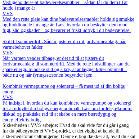
Vedligeholdelse af badeværelsesmøbler – sådan får du dem til at
holde i mange år
VVS
Med den rette pleje kan dine badeværelsesmøbler holde sig smukke
og funktionelle i mange år. Læs, hvordan du beskytter dem mod
fugt, slid og skader – og bevarer et friskt udtryk i dit badeværelse.
Skift til sommerdrift: Sådan justerer du dit jordvarmeanlæg, når
varmebehovet falder
VVS
Når varmen vender tilbage, er det tid til at justere dit
jordvarmeanlæg til sommerdrift. Med de rette indstillinger kan du
spare energi, mindske slid og sikre, at anlægget kører optimalt –
både nu og når fyringssæsonen begynder igen.
Kombinér varmepumpe og solenergi – få mest ud af din boligs
energi
VVS
Få indsigt i, hvordan du kan kombinere varmepumpe og solenergi
for at udnytte din boligs energi optimalt. Læs om fordele, økonomi,
tilskud og praktiske råd til at skabe en mere bæredygtig og
energieffektiv bolig.
Sikkerheden i VVS-arbejde: Hvad du skal vide før du går i gang
før du påbegynder et VVS-projekt, er det vigtigt at kende til
sikkerhedsforanstaltningerne. Denne e-bog dækker alt, hvad du skal