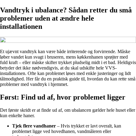
Vandtryk i ubalance? Sådan retter du små
problemer uden at ændre hele
installationen
Et ujævnt vandtryk kan være både irriterende og forvirrende. Måske
løber vandet kun svagt i bruseren, mens køkkenhanen sprøjter med
fuld kraft – eller måske skifter trykket pludselig midt i et bad. Heldigvis
betyder det ikke nødvendigvis, at du skal udskifte hele VVS-
installationen. Ofte kan problemet løses med enkle justeringer og lidt
tålmodighed. Her får du en praktisk guide til, hvordan du kan rette små
problemer med vandtryk i hjemmet.
Først: Find ud af, hvor problemet ligger
Det første skridt er at finde ud af, om ubalancen gælder hele huset eller
kun enkelte haner.
Tjek flere vandhaner
– Hvis trykket er lavt overalt, kan
problemet ligge ved hovedhanen, vandmåleren eller