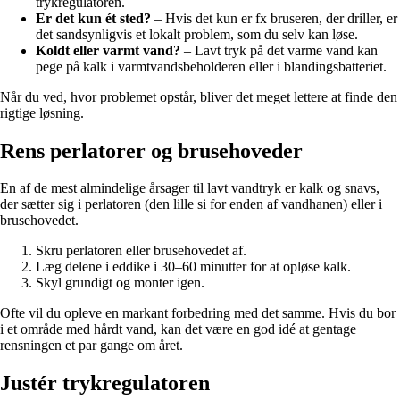
trykregulatoren.
Er det kun ét sted?
– Hvis det kun er fx bruseren, der driller, er
det sandsynligvis et lokalt problem, som du selv kan løse.
Koldt eller varmt vand?
– Lavt tryk på det varme vand kan
pege på kalk i varmtvandsbeholderen eller i blandingsbatteriet.
Når du ved, hvor problemet opstår, bliver det meget lettere at finde den
rigtige løsning.
Rens perlatorer og brusehoveder
En af de mest almindelige årsager til lavt vandtryk er kalk og snavs,
der sætter sig i perlatoren (den lille si for enden af vandhanen) eller i
brusehovedet.
Skru perlatoren eller brusehovedet af.
Læg delene i eddike i 30–60 minutter for at opløse kalk.
Skyl grundigt og monter igen.
Ofte vil du opleve en markant forbedring med det samme. Hvis du bor
i et område med hårdt vand, kan det være en god idé at gentage
rensningen et par gange om året.
Justér trykregulatoren