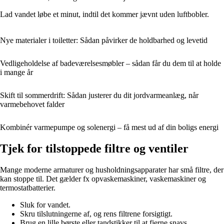
Lad vandet løbe et minut, indtil det kommer jævnt uden luftbobler.
Nye materialer i toiletter: Sådan påvirker de holdbarhed og levetid
Vedligeholdelse af badeværelsesmøbler – sådan får du dem til at holde
i mange år
Skift til sommerdrift: Sådan justerer du dit jordvarmeanlæg, når
varmebehovet falder
Kombinér varmepumpe og solenergi – få mest ud af din boligs energi
Tjek for tilstoppede filtre og ventiler
Mange moderne armaturer og husholdningsapparater har små filtre, der
kan stoppe til. Det gælder fx opvaskemaskiner, vaskemaskiner og
termostatbatterier.
Sluk for vandet.
Skru tilslutningerne af, og rens filtrene forsigtigt.
Brug en lille børste eller tandstikker til at fjerne snavs.