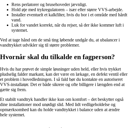
Rens perlatorer og brusehoveder jævnligt.
Hold øje med trykregulatoren – især efter større VVS-arbejde.
Installer eventuelt et kalkfilter, hvis du bor i et område med hårdt
vand.
Luk for vandet korrekt, når du rejser, så der ikke kommer luft i
systemet.
Ved at tage hånd om de små ting løbende undgår du, at ubalancer i
vandtrykket udvikler sig til større problemer.
Hvornår skal du tilkalde en fagperson?
Hvis du har prøvet de simple løsninger uden held, eller hvis trykket
pludselig falder markant, kan der være en lækage, en defekt ventil eller
et problem i hovedledningen. I så fald bør du kontakte en autoriseret
VVS-installatør. Det er både sikrere og ofte billigere i længden end at
gætte sig frem.
Et stabilt vandtryk handler ikke kun om komfort – det beskytter også
dine installationer mod unødigt slid. Med lidt vedligeholdelse og
opmærksomhed kan du holde vandtrykket i balance uden at ændre
hele systemet.