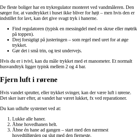
De fleste boliger har en trykregulator monteret ved vandmåleren. Den
sørger for, at vandtrykket i huset ikke bliver for højt – men hvis den er
indstillet for lavt, kan det give svagt tryk i hanerne.
Find regulatoren (typisk en messingdel med en skrue eller møtrik
på toppen).
Drej forsigtigt på justeringen – som regel med uret for at øge
trykket.
Gør det i små trin, og test undervejs.
Hvis du er i tvivl, kan du måle trykket med et manometer. Et normalt
husvandtryk ligger typisk mellem 2 og 4 bar.
Fjern luft i rørene
Hvis vandet sprutter, eller trykket svinger, kan der være luft i rørene.
Det sker især efter, at vandet har været lukket, fx ved reparationer.
Du kan udlufte systemet ved at:
Lukke alle haner.
Åbne hovedhanen helt.
Åbne én hane ad gangen – start med den nærmest
hovedtilførslen og slut med den fjerneste.